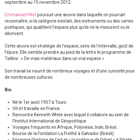
septembre au 15 novembre 2012
Emmanuel Fillot
poursuit une œuvre dans laquelle on pourrait
reconnaître, si la catégorie existait, des instruments ou des cartes
poétiques, qui qualifient l’espace plus qu’ils ne le mesurent ou le
décrivent.
Cette œuvre est stratégie de l’espace, sens de l’intervalle, goût de
l’épure. Elle semble prendre au pied de la lettre le programme de
Tatline : « De vrais matériaux dans un vrai espace ».
Son travail se nourrit de nombreux voyages et d’une curiosité pour
de nombreuses cultures.
Bio
Né le 1er août 1957 à Tours.
Vit et travaille en France.
Rencontre Kenneth White avec lequel il collabore au sein de
l’Institut International de Géopoétique.
Voyages fréquents en Afrique, Polynésie, Inde, Brésil…
Bourse de la Fondation La Frethé à Salvador (Brésil)
Enseigne l’histoire de l’art et « la poétique de l’objet » à Strate