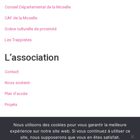
Conseil Départemental de la Moselle
CAF de la Moselle
Scène culturelle de proximité
Les Trappistes
L’association
Contact
Nous soutenir
Plan d’accès
Projets
Nous utilisons des cookies pour vous garantir la meilleure
expérience sur notre site web. Si vous continuez à utiliser ce
© Maison de la Culture et des Loisirs de Metz 2023
site, nous supposerons que vous en êtes satisfait.