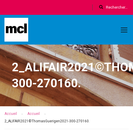
2_ALIFAIR2021©THO
300-270160.
Accueil
Accueil
2_ALIFAIR2021©ThomasGuerigen2021-300-270160.