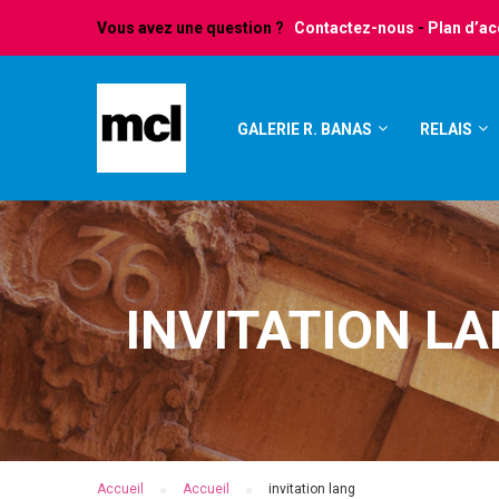
Vous avez une question ?
Contactez-nous
-
Plan d’a
GALERIE R. BANAS
RELAIS
INVITATION L
Accueil
Accueil
invitation lang