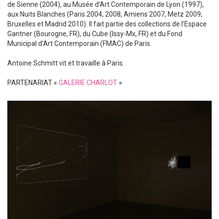
de Sienne (2004), au Musée d’Art Contemporain de Lyon (1997),
aux Nuits Blanches (Paris 2004, 2008, Amiens 2007, Metz 2009,
Bruxelles et Madrid 2010). Il fait partie des collections de l’Espace
Gantner (Bourogne, FR), du Cube (Issy-Mx, FR) et du Fond
Municipal d’Art Contemporain (FMAC) de Paris.
Antoine Schmitt vit et travaille à Paris.
PARTENARIAT «
GALERIE CHARLOT
»