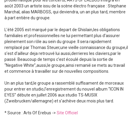
problématique pour les concerts, ARTS OF EREBUS intégra en
août 2003 un artiste issu de la scène électro française : Stephane
Marchal, alias MARBOSS, qui deviendra, un an plus tard, membre
à part entière du groupe.
L’été 2005 est marqué par le depart de Ghislain,les obligations
familiales et professionnelles ne lui permettant plus d’assurer
pleinement son rôle au sein du groupe. Il sera rapidement
remplacé par Thomas Steuer,une vieille connaissance du groupe,il
s’est d’ailleur deja retrouvé lui aussi,derrieres les claviers,par le
passé. Beaucoup de temps c’est écoulé depuis la sortie de
“Negative White”,aussi,le groupe,ainsi remanié se mets au travail
et commence à travailler sur de nouvelles compositions.
Un an plus tard,le groupe a rassemblé suffisament de morceaux
pour entrer en studio,l’enregistrement du nouvel album “ICON IN
EYES” débute en juillet 2006 aux studio TS-MUSIX
(Zweibrucken/allemagne) et s’achève deux mois plus tard.
* Source : Arts Of Erebus ->
Site Officiel