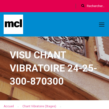
VISU CHANT
VIBRATOIRE 24-25-
300-870300
Accueil
Chant Vibratoire (Stages)