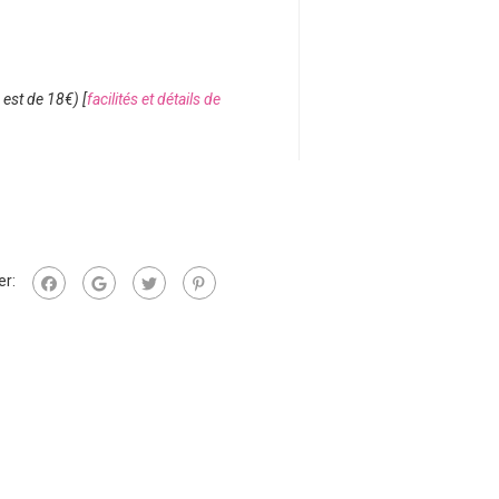
 est de 18€) [
facilités et détails de
er: