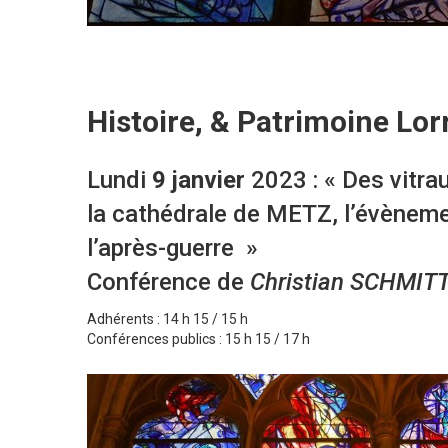
Histoire, & Patrimoine Lor
Lundi
9 janvier
2023 : « Des vitr
la cathédrale de METZ, l’évèneme
l’après-guerre »
Conférence de
Christian SCHMIT
Adhérents : 14 h 15 / 15 h
Conférences publics : 15 h 15 / 17 h