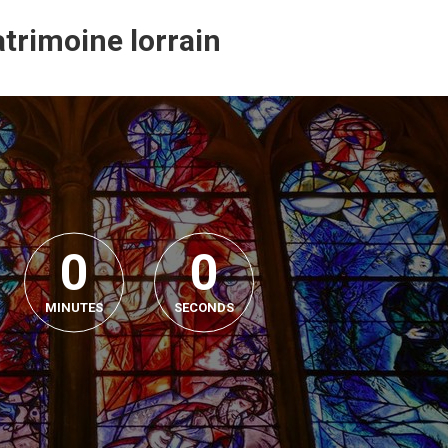
trimoine lorrain
0
0
MINUTES
SECONDS