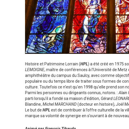
Histoire et Patrimoine Lorrain (
HPL
) a été créé en 1975 s
LEMOIGNE
, maître de conférences à l’Université de Metz
amphithéâtre du campus du Saulcy, avec comme objectif s
populaire ou du temps libre de traiter sous formes de con
culture. Toutefois ce n’est qu’en 1998 qu’elle prend son n
Parmi les personnes ou dirigeants connus, notons. :
Alain
parti lorsqu’il a fondé sa maison d’édition,
Gérard LEONAR
Blandine,
Michel MARCHAND
(docteur en histoire),
Joël M
Le but de
HPL
est de contribuer à l’offre culturelle de la vi
marque sa volonté de synergie en s’ouvrant à de nouveaux
Animé par
François Tibaudo