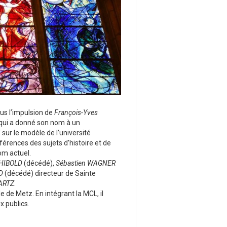
ous l’impulsion de
François-Yves
 qui a donné son nom à un
ur le modèle de l’université
férences des sujets d’histoire et de
om actuel.
 HIBOLD
(décédé),
Sébastien WAGNER
D
(décédé) directeur de Sainte
ARTZ
.
lle de Metz. En intégrant la MCL, il
 publics.