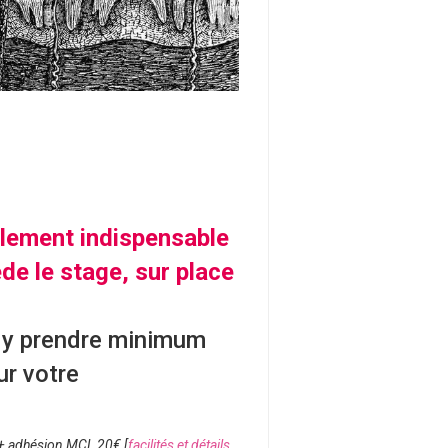
èglement
indispensable
de le stage,
sur place
s y prendre minimum
ur votre
 + adhésion MCL 20€
[
facilités et détails