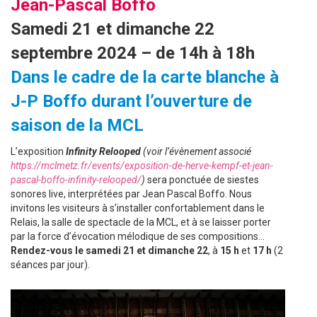
Jean-Pascal Boffo
Samedi 21 et dimanche 22
septembre 2024 – de 14h à 18h
Dans le cadre de la carte blanche à
J-P Boffo durant l’ouverture de
saison de la MCL
L’exposition
Infinity Relooped
(voir l’évènement associé
https://mclmetz.fr/events/exposition-de-herve-kempf-et-jean-
pascal-boffo-infinity-relooped/
)
sera ponctuée de siestes
sonores live, interprétées par Jean Pascal Boffo. Nous
invitons les visiteurs à s’installer confortablement dans le
Relais, la salle de spectacle de la MCL, et à se laisser porter
par la force d’évocation mélodique de ses compositions…
Rendez-vous le samedi 21 et dimanche 22
, à
15 h
et
17 h
(2
séances par jour).