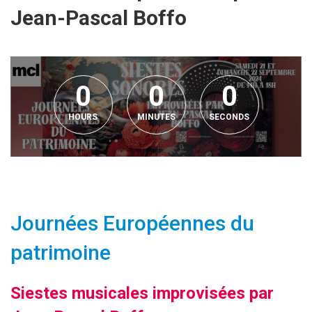
Jean-Pascal Boffo
0
0
0
HOURS
MINUTES
SECONDS
Journées Européennes du
patrimoine
Siestes musicales improvisées par