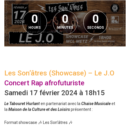
0
0
0
HOURS
MINUTES
SECONDS
Les Son’âtres (Showcase) – Le J.O
Concert Rap afrofuturiste
Samedi 17 février 2024 à 18h15
Le Tabouret Hurlant
en partenariat avec la
Chaise Musicale
et
la
Maison de la Culture et des Loisirs
présentent :
Format showcase 🎶 Les Son’âtres 🎶