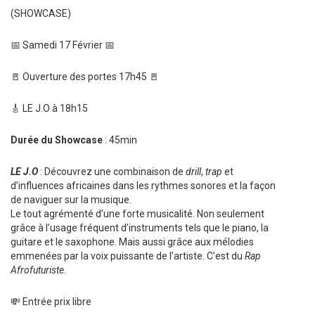
(SHOWCASE)
📅 Samedi 17 Février 📅
🚪 Ouverture des portes 17h45 🚪
🎸 LE J.O à 18h15
Durée du Showcase
: 45min
LE J.O
: Découvrez une combinaison de
drill
,
trap
et
d’influences africaines dans les rythmes sonores et la façon
de naviguer sur la musique.
Le tout agrémenté d’une forte musicalité. Non seulement
grâce à l’usage fréquent d’instruments tels que le piano, la
guitare et le saxophone. Mais aussi grâce aux mélodies
emmenées par la voix puissante de l’artiste. C’est du
Rap
Afrofuturiste
.
💸 Entrée prix libre