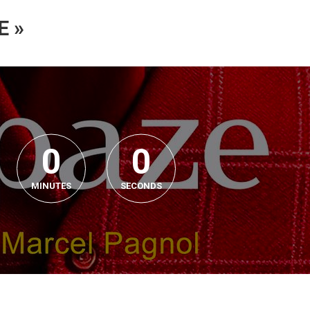
E »
0
0
MINUTES
SECONDS