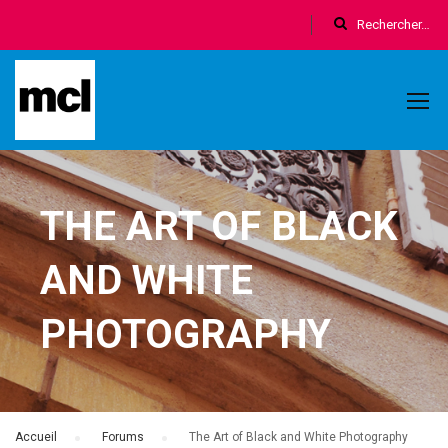
THE ART OF BLACK
AND WHITE
PHOTOGRAPHY
Accueil
›
Forums
›
The Art of Black and White Photography