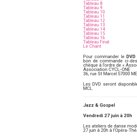
Tableau 8
Tableau 9
Tableau 10
Tableau 11
Tableau 12
Tableau 13
Tableau 14
Tableau 15
Tableau 16
Tableau Final
Le Chant
Pour commander le
DVD
bon de commande ci-desso
chèque à l’ordre de « Asso
Association CYCL-ONE
36, rue St Marcel.57000 M
Les DVD seront disponible
MCL.
Jazz & Gospel
Vendredi 27 juin à 20h
Les ateliers de danse mod
27 juin à 20h à l’Opéra-Thé