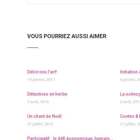
VOUS POURRIEZ AUSSI AIMER
Délivrons l’art!
Initiation
19 janvier, 2017
6 janvier, 
Détectives en herbe
La scéno
3 août, 2016
2 août, 201
Un chant de Noël
Contes & 
27 juillet, 2016
27 juillet, 
Participatif : le défi économique, humain et écologique de l’habitat