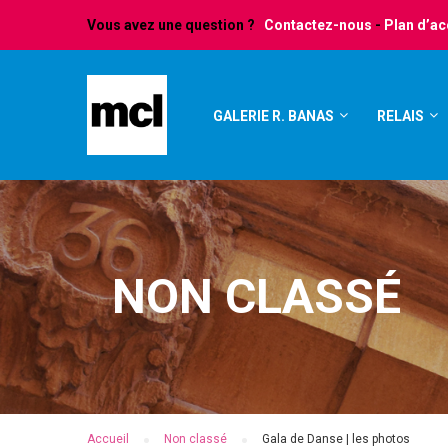
Vous avez une question ?
Contactez-nous
-
Plan d’a
GALERIE R. BANAS
RELAIS
NON CLASSÉ
Accueil
Non classé
Gala de Danse | les photos