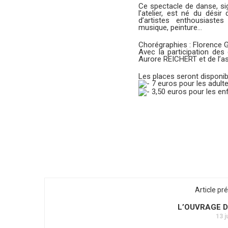
Ce spectacle de danse, sig
l’atelier, est né du dési
d’artistes enthousiaste
musique, peinture…
Chorégraphies : Florence 
Avec la participation des
Aurore REICHERT et de l’a
Les places seront disponible
7 euros pour les adult
3,50 euros pour les en
Article pr
L’OUVRAGE D
13 j