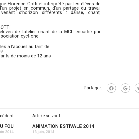
né Florence Gotti et interprété par les élèves de
r d’un projet en commun, d’un partage du travail
s venant d’horizon différents : danse, chant,
GOTTI
 élèves de l’atelier chant de la MCL encadré par
ssociation cycl-one
s à l’accueil au tarif de :
es
fants de moins de 12 ans
Partager:
écédent
Article suivant
U FOU
ANIMATION ESTIVALE 2014
uin 2014
13 juin, 2014