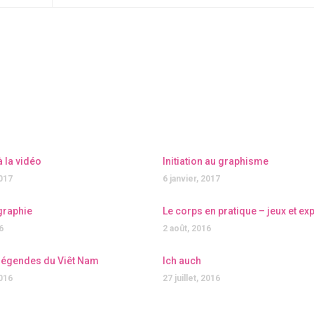
 à la vidéo
Initiation au graphisme
2017
6 janvier, 2017
graphie
Le corps en pratique – jeux et e
6
2 août, 2016
légendes du Viêt Nam
Ich auch
2016
27 juillet, 2016