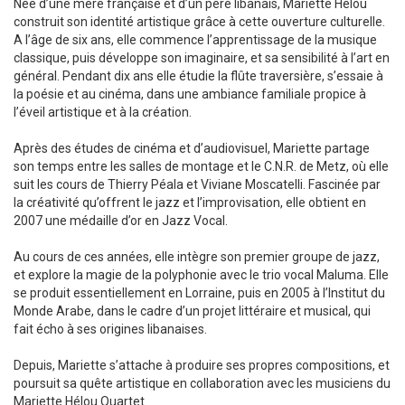
Née d’une mère française et d’un père libanais, Mariette Hélou
construit son identité artistique grâce à cette ouverture culturelle.
A l’âge de six ans, elle commence l’apprentissage de la musique
classique, puis développe son imaginaire, et sa sensibilité à l’art en
général. Pendant dix ans elle étudie la flûte traversière, s’essaie à
la poésie et au cinéma, dans une ambiance familiale propice à
l’éveil artistique et à la création.
Après des études de cinéma et d’audiovisuel, Mariette partage
son temps entre les salles de montage et le C.N.R. de Metz, où elle
suit les cours de Thierry Péala et Viviane Moscatelli. Fascinée par
la créativité qu’offrent le jazz et l’improvisation, elle obtient en
2007 une médaille d’or en Jazz Vocal.
Au cours de ces années, elle intègre son premier groupe de jazz,
et explore la magie de la polyphonie avec le trio vocal Maluma. Elle
se produit essentiellement en Lorraine, puis en 2005 à l’Institut du
Monde Arabe, dans le cadre d’un projet littéraire et musical, qui
fait écho à ses origines libanaises.
Depuis, Mariette s’attache à produire ses propres compositions, et
poursuit sa quête artistique en collaboration avec les musiciens du
Mariette Hélou Quartet.