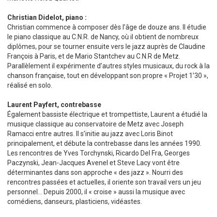
Christian Didelot, piano :
Christian commence à composer dès l’âge de douze ans. Il étudie
le piano classique au C.N.R. de Nancy, où il obtient de nombreux
diplômes, pour se tourner ensuite vers le jazz auprès de Claudine
François à Paris, et de Mario Stantchev au C.N.R de Metz.
Parallèlement il expérimente d’autres styles musicaux, du rock à la
chanson française, tout en développant son propre « Projet 1’30 »,
réalisé en solo.
Laurent Payfert, contrebasse
Également bassiste électrique et trompettiste, Laurent a étudié la
musique classique au conservatoire de Metz avec Joseph
Ramacci entre autres. Il s’initie au jazz avec Loris Binot
principalement, et débute la contrebasse dans les années 1990.
Les rencontres de Yves Torchynski, Ricardo Del Fra, Georges
Paczynski, Jean-Jacques Avenel et Steve Lacy vont être
déterminantes dans son approche « des jazz ». Nourri des
rencontres passées et actuelles, il oriente son travail vers un jeu
personnel… Depuis 2000, il « croise » aussi la musique avec
comédiens, danseurs, plasticiens, vidéastes.