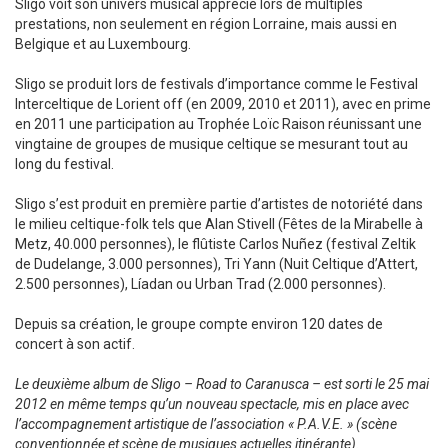
Sligo voit son univers musical apprécié lors de multiples
prestations, non seulement en région Lorraine, mais aussi en
Belgique et au Luxembourg.
Sligo se produit lors de festivals d’importance comme le Festival
Interceltique de Lorient off (en 2009, 2010 et 2011), avec en prime
en 2011 une participation au Trophée Loïc Raison réunissant une
vingtaine de groupes de musique celtique se mesurant tout au
long du festival.
Sligo s’est produit en première partie d’artistes de notoriété dans
le milieu celtique-folk tels que Alan Stivell (Fêtes de la Mirabelle à
Metz, 40.000 personnes), le flûtiste Carlos Nuñez (festival Zeltik
de Dudelange, 3.000 personnes), Tri Yann (Nuit Celtique d’Attert,
2.500 personnes), Líadan ou Urban Trad (2.000 personnes).
Depuis sa création, le groupe compte environ 120 dates de
concert à son actif.
Le deuxième album de Sligo – Road to Caranusca – est sorti le 25 mai
2012 en même temps qu’un nouveau spectacle, mis en place avec
l’accompagnement artistique de l’association « P.A.V.E. » (scène
conventionnée et scène de musiques actuelles itinérante).