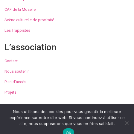
CAF de la Moselle
Scène culturelle de proximité
Les Trappistes
L’association
Contact
Nous soutenir
Plan d’accès
Projets
Nous utilisons des cookies pour vous garantir la meilleure
expérience sur notre site web. Si vous continuez à utiliser ce
© Maison de la Culture et des Loisirs de Metz 2023
site, nous supposerons que vous en êtes satisfait.
Conditions générales d’utilisation
Mentions légales
OK