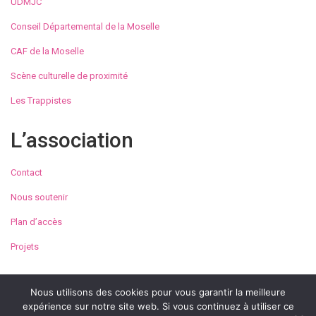
UDMJC
Conseil Départemental de la Moselle
CAF de la Moselle
Scène culturelle de proximité
Les Trappistes
L’association
Contact
Nous soutenir
Plan d’accès
Projets
Nous utilisons des cookies pour vous garantir la meilleure
expérience sur notre site web. Si vous continuez à utiliser ce
© Maison de la Culture et des Loisirs de Metz 2023