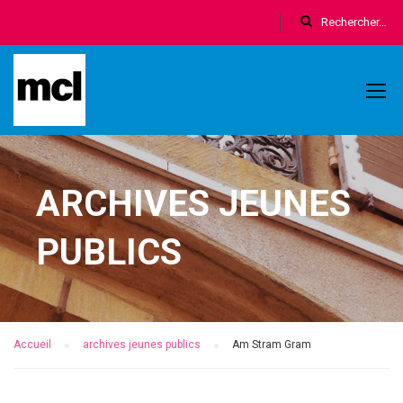
ARCHIVES JEUNES
PUBLICS
Accueil
archives jeunes publics
Am Stram Gram