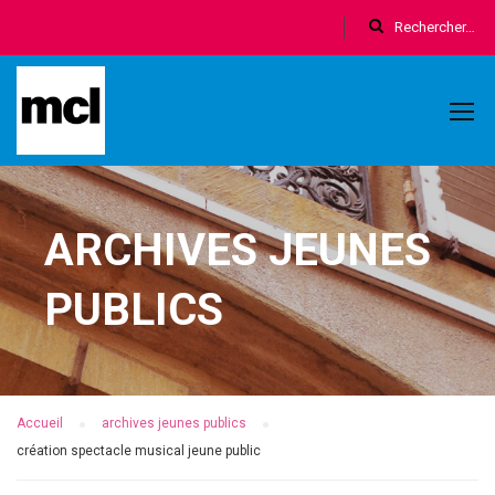
ARCHIVES JEUNES
PUBLICS
Accueil
archives jeunes publics
création spectacle musical jeune public