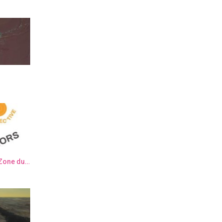
Semaine de l’Art Contemporain “Zone du dehors” – Elsa Muller & Elisa Sanchez