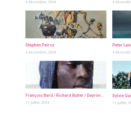
4 décembre, 2024
4 décembr
Stephen Peirce
Peter Lan
4 décembre, 2024
4 décembr
François Bard / Richard Butler / Dayron Gonzalez / Julien Graizely / Jérôme Lagarrigue
Sylvie Gu
11 juillet, 2023
11 juillet, 