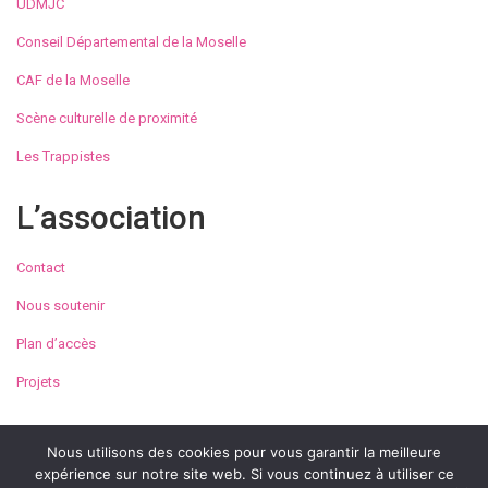
UDMJC
Conseil Départemental de la Moselle
CAF de la Moselle
Scène culturelle de proximité
Les Trappistes
L’association
Contact
Nous soutenir
Plan d’accès
Projets
Nous utilisons des cookies pour vous garantir la meilleure
expérience sur notre site web. Si vous continuez à utiliser ce
© Maison de la Culture et des Loisirs de Metz 2023