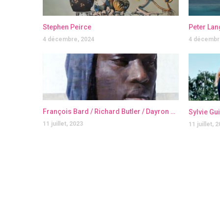
Stephen Peirce
Peter Lan
4 décembre, 2024
4 décembr
François Bard / Richard Butler / Dayron Gonzalez / Julien Graizely / Jérôme Lagarrigue
Sylvie Gu
11 juillet, 2023
11 juillet, 