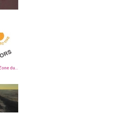
Semaine de l’Art Contemporain “Zone du dehors” – Elsa Muller & Elisa Sanchez