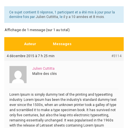
Ce sujet contient 0 réponse, 1 participant et a été mis à jour pour la
dernière fois par
Julien Cuttitta
, le
il y a 10 années et 8 mois
.
Affichage de 1 message (sur 1 au total)
Auteur
Messages
4 décembre 2015 à 7 h 25 min
#3114
Julien Cuttitta
Maître des clés
Lorem Ipsum is simply dummy text of the printing and typesetting
industry. Lorem Ipsum has been the industry’s standard dummy text
ever since the 1500s, when an unknown printer took a galley of type
and scrambled it to make a type specimen book. It has survived not
only five centuries, but also the leap into electronic typesetting,
remaining essentially unchanged. It was popularised in the 1960s
with the release of Letraset sheets containing Lorem Ipsum