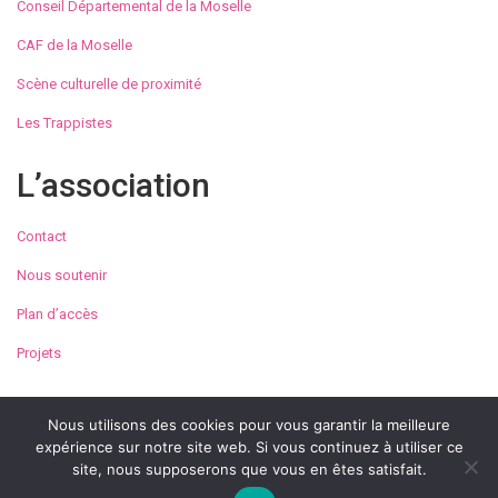
Conseil Départemental de la Moselle
CAF de la Moselle
Scène culturelle de proximité
Les Trappistes
L’association
Contact
Nous soutenir
Plan d’accès
Projets
Nous utilisons des cookies pour vous garantir la meilleure
expérience sur notre site web. Si vous continuez à utiliser ce
© Maison de la Culture et des Loisirs de Metz 2023
site, nous supposerons que vous en êtes satisfait.
Conditions générales d’utilisation
Mentions légales