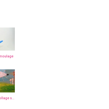
t moulage
Stage jeune public / Peinture et collage sur toile