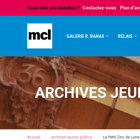
Vous avez une question ?
Contactez-nous
-
Plan d’a
GALERIE R. BANAS
RELAIS
ARCHIVES JEU
Accueil
archives jeunes publics
Le Petit Zinc de Lune