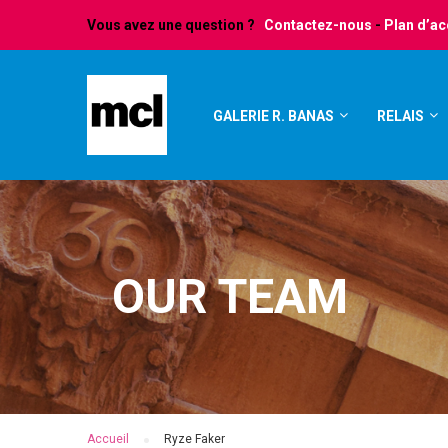
Vous avez une question ?
Contactez-nous
-
Plan d’a
GALERIE R. BANAS
RELAIS
OUR TEAM
Accueil
Ryze Faker