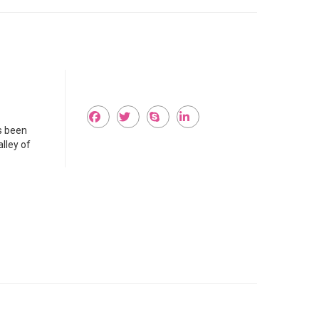
s been
lley of