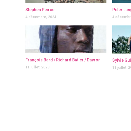
Stephen Peirce
Peter Lan
4 décembre, 2024
4 décembr
François Bard / Richard Butler / Dayron Gonzalez / Julien Graizely / Jérôme Lagarrigue
Sylvie Gu
11 juillet, 2023
11 juillet, 