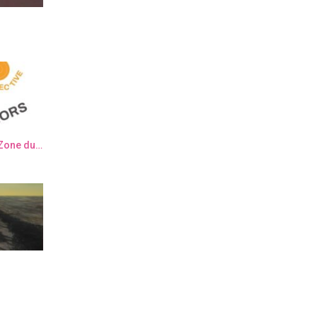
Semaine de l’Art Contemporain “Zone du dehors” – Elsa Muller & Elisa Sanchez