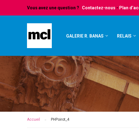
Vous avez une question ?
Contactez-nous
-
Plan d’a
GALERIE R. BANAS
RELAIS
Accueil
PHPoirot_4