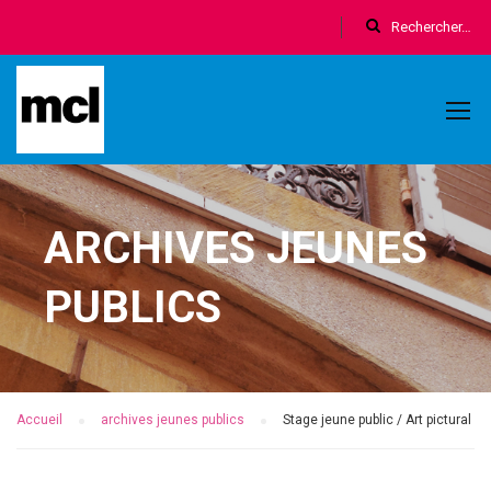
ARCHIVES JEUNES
PUBLICS
Accueil
archives jeunes publics
Stage jeune public / Art pictural