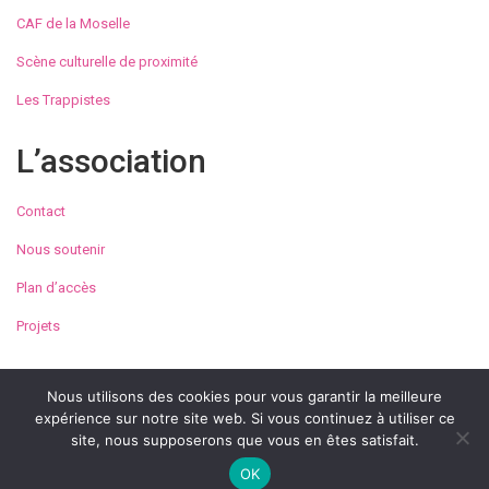
CAF de la Moselle
Scène culturelle de proximité
Les Trappistes
L’association
Contact
Nous soutenir
Plan d’accès
Projets
Nous utilisons des cookies pour vous garantir la meilleure
expérience sur notre site web. Si vous continuez à utiliser ce
© Maison de la Culture et des Loisirs de Metz 2023
site, nous supposerons que vous en êtes satisfait.
Conditions générales d’utilisation
Mentions légales
OK