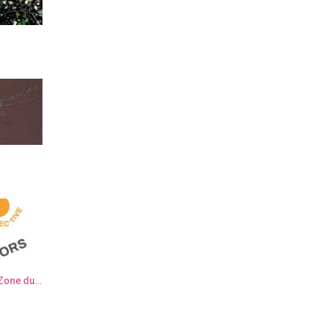
Semaine de l’Art Contemporain “Zone du dehors” – Elsa Muller & Elisa Sanchez