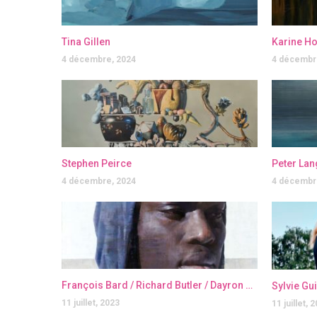
Tina Gillen
Karine H
4 décembre, 2024
4 décembr
Stephen Peirce
Peter Lan
4 décembre, 2024
4 décembr
François Bard / Richard Butler / Dayron Gonzalez / Julien Graizely / Jérôme Lagarrigue
Sylvie Gu
11 juillet, 2023
11 juillet, 