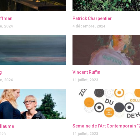
offman
Patrick Charpentier
e, 2024
4 décembre, 2024
g
Vincent Ruffin
e, 2024
11 juillet, 2023
illaume
11 juillet, 2023
2023