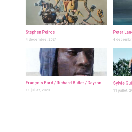
Stephen Peirce
Peter Lan
4 décembre, 2024
4 décembr
François Bard / Richard Butler / Dayron Gonzalez / Julien Graizely / Jérôme Lagarrigue
Sylvie Gu
11 juillet, 2023
11 juillet, 