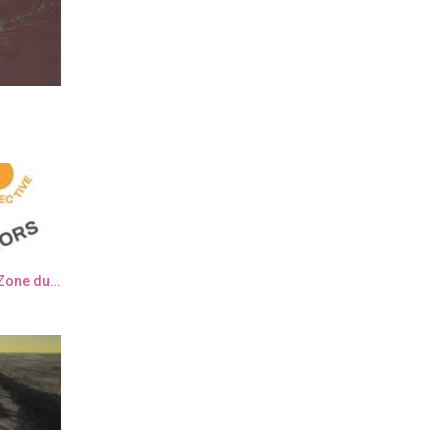
Semaine de l’Art Contemporain “Zone du dehors” – Elsa Muller & Elisa Sanchez