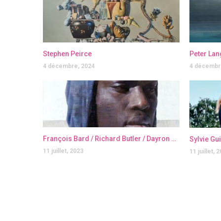
Stephen Peirce
Peter Lan
4 décembre, 2024
4 décembr
François Bard / Richard Butler / Dayron Gonzalez / Julien Graizely / Jérôme Lagarrigue
Sylvie Gu
11 juillet, 2023
11 juillet, 