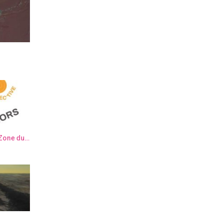
Semaine de l’Art Contemporain “Zone du dehors” – Elsa Muller & Elisa Sanchez