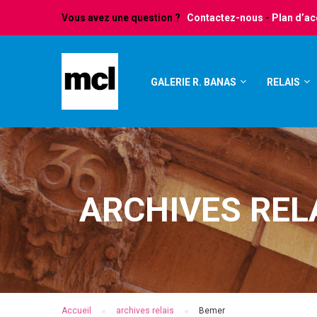
Vous avez une question ?
Contactez-nous
-
Plan d’a
GALERIE R. BANAS
RELAIS
ARCHIVES REL
Accueil
archives relais
Bemer