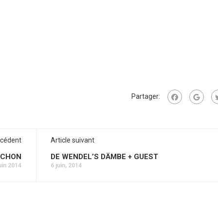
Partager:
écédent
Article suivant
ICHON
DE WENDEL’S DÄMBE + GUEST
uin 2014
6 juin, 2014