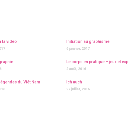
 à la vidéo
Initiation au graphisme
2017
6 janvier, 2017
graphie
Le corps en pratique – jeux et e
6
2 août, 2016
légendes du Viêt Nam
Ich auch
2016
27 juillet, 2016