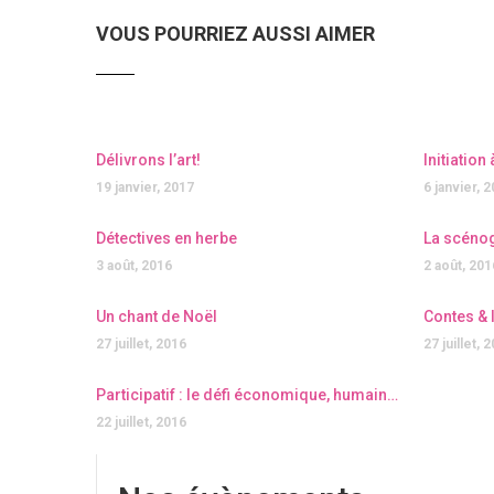
VOUS POURRIEZ AUSSI AIMER
Délivrons l’art!
Initiation
19 janvier, 2017
6 janvier, 
Détectives en herbe
La scéno
3 août, 2016
2 août, 201
Un chant de Noël
Contes & 
27 juillet, 2016
27 juillet, 
Participatif : le défi économique, humain et écologique de l’habitat
22 juillet, 2016