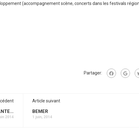
veloppement (accompagnement scène, concerts dans les festivals régio
Partager:
écédent
Article suivant
HANTE…
BEMER
uin 2014
1 juin, 2014