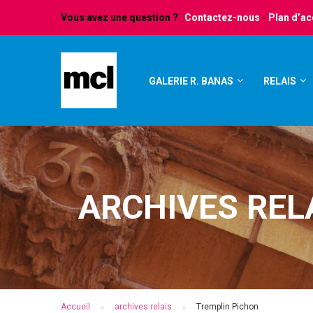
Vous avez une question ?
Contactez-nous
-
Plan d’a
GALERIE R. BANAS
RELAIS
ARCHIVES REL
Accueil
archives relais
Tremplin Pichon