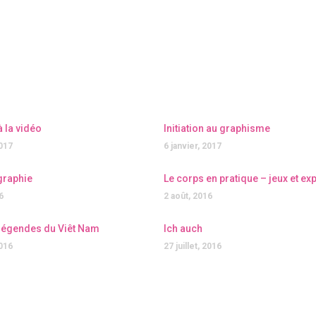
 à la vidéo
Initiation au graphisme
2017
6 janvier, 2017
graphie
Le corps en pratique – jeux et e
6
2 août, 2016
légendes du Viêt Nam
Ich auch
2016
27 juillet, 2016