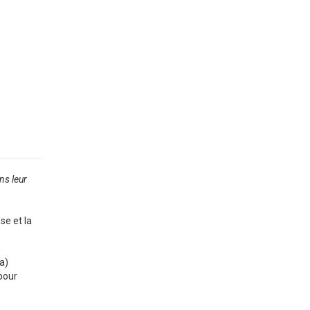
ns leur
se et la
a)
 pour