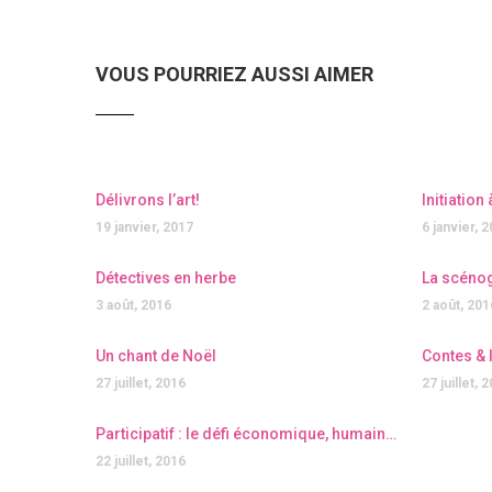
VOUS POURRIEZ AUSSI AIMER
Délivrons l’art!
Initiation
19 janvier, 2017
6 janvier, 
Détectives en herbe
La scéno
3 août, 2016
2 août, 201
Un chant de Noël
Contes & 
27 juillet, 2016
27 juillet, 
Participatif : le défi économique, humain et écologique de l’habitat
22 juillet, 2016