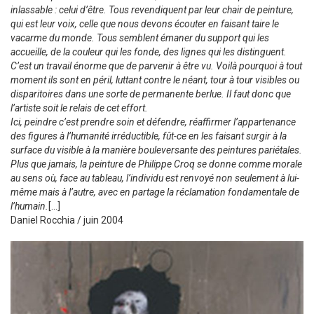
inlassable : celui d’être. Tous revendiquent par leur chair de peinture,
qui est leur voix, celle que nous devons écouter en faisant taire le
vacarme du monde. Tous semblent émaner du support qui les
accueille, de la couleur qui les fonde, des lignes qui les distinguent.
C’est un travail énorme que de parvenir à être vu. Voilà pourquoi à tout
moment ils sont en péril, luttant contre le néant, tour à tour visibles ou
disparitoires dans une sorte de permanente berlue. Il faut donc que
l’artiste soit le relais de cet effort.
Ici, peindre c’est prendre soin et défendre, réaffirmer l’appartenance
des figures à l’humanité irréductible, fût-ce en les faisant surgir à la
surface du visible à la manière bouleversante des peintures pariétales.
Plus que jamais, la peinture de Philippe Croq se donne comme morale
au sens où, face au tableau, l’individu est renvoyé non seulement à lui-
même mais à l’autre, avec en partage la réclamation fondamentale de
l’humain.
[…]
Daniel Rocchia / juin 2004